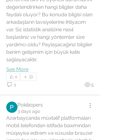
değerlendirirken hangi bilgiler daha 
faydalı oluyor? Bu konuda bilgisi olan 
arkadaşların tavsiyelerine ihtiyacım 
var. Siz istatistik analizine nasıl 
başladınız ve hangi yöntemler size 
yardımcı oldu? Paylaşacağınız bilgiler 
benim gelişimim için büyük katkı 
sağlayacaktır.
See More
0
1
5
Pokiliopers
3 days ago
Azərbaycanda müxtəlif platformaları 
mobil telefondan istifadə baxımından 
müqayisə edirəm və xüsusilə brauzer 